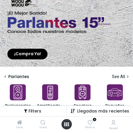
¡Compra Ya!
Parlantes
See All
Profesionales
Amplificadores
Speakers
Pequeños
Filters
Llegadas más recientes
Shop
9 items found.
0
Home
Search
Wishlist
Account